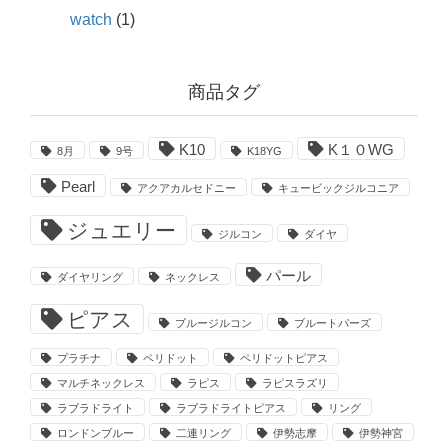
watch
(1)
商品タグ
K10
K１０WG
8月
9号
K18YG
Pearl
アクアカルセドニー
キュービックジルコニア
ジュエリー
ジルコン
ダイヤ
パール
ダイヤリング
ネックレス
ピアス
ブルージルコン
ブルートパーズ
プラチナ
ペリドット
ペリドットピアス
マルチネックレス
ラピス
ラピスラズリ
ラブラドライト
ラブラドライトピアス
リング
ロンドンブルー
二連リング
伊勢志摩
伊勢神宮