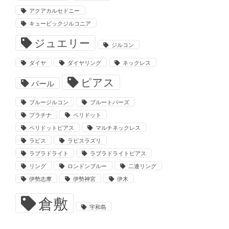
アクアカルセドニー
キュービックジルコニア
ジュエリー
ジルコン
ダイヤ
ダイヤリング
ネックレス
ピアス
パール
ブルージルコン
ブルートパーズ
プラチナ
ペリドット
ペリドットピアス
マルチネックレス
ラピス
ラピスラズリ
ラブラドライト
ラブラドライトピアス
リング
ロンドンブルー
二連リング
伊勢志摩
伊勢神宮
伊木
倉敷
宇和島