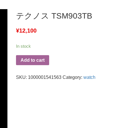
テクノス TSM903TB
¥
12,100
In stock
Add to cart
SKU:
1000001541563
Category:
watch