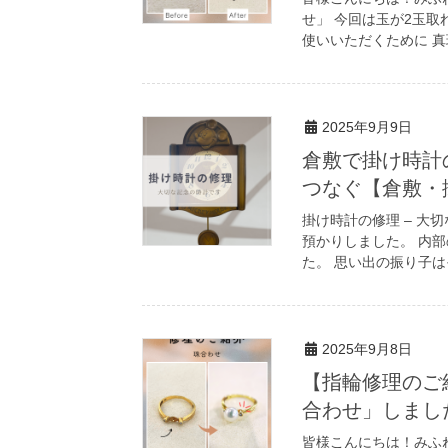
せ」 今回は玉が2玉
使いいただくために 真珠
2025年9月9日
倉敷で掛け時計
つなぐ【倉敷・
掛け時計の修理 – 大
預かりしました。 内
た。 思い出の振り子は
2025年9月8日
【指輪修理のご
合わせ」しまし
皆様こんにちは！みふ