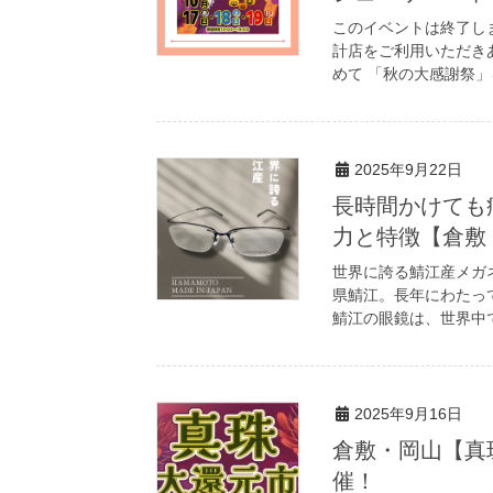
このイベントは終了し
計店をご利用いただき
めて 「秋の大感謝祭」を
2025年9月22日
長時間かけても
力と特徴【倉敷
世界に誇る鯖江産メガネ
県鯖江。長年にわたっ
鯖江の眼鏡は、世界中で
2025年9月16日
倉敷・岡山【真珠
催！