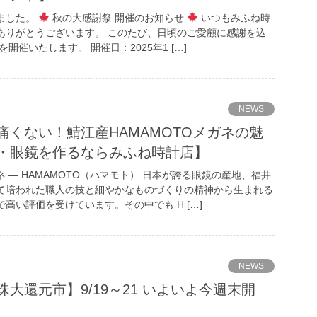
ました。
秋の大感謝祭 開催のお知らせ
いつもみふね時
ありがとうございます。 このたび、日頃のご愛顧に感謝を込
開催いたします。 開催日：2025年1 […]
NEWS
痛くない！鯖江産HAMAMOTOメガネの魅
・眼鏡を作るならみふね時計店】
 ― HAMAMOTO（ハマモト） 日本が誇る眼鏡の産地、福井
て培われた職人の技と細やかなものづくりの精神から生まれる
高い評価を受けています。その中でも H […]
NEWS
大還元市】9/19～21 いよいよ今週末開