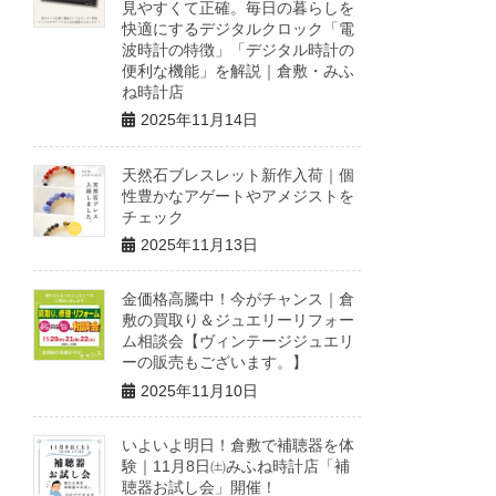
見やすくて正確。毎日の暮らしを
快適にするデジタルクロック「電
波時計の特徴」「デジタル時計の
便利な機能」を解説｜倉敷・みふ
ね時計店
2025年11月14日
天然石ブレスレット新作入荷｜個
性豊かなアゲートやアメジストを
チェック
2025年11月13日
金価格高騰中！今がチャンス｜倉
敷の買取り＆ジュエリーリフォー
ム相談会【ヴィンテージジュエリ
ーの販売もございます。】
2025年11月10日
いよいよ明日！倉敷で補聴器を体
験｜11月8日㈯みふね時計店「補
聴器お試し会」開催！