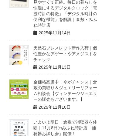
見やすくて正確。毎日の暮らしを
快適にするデジタルクロック「電
波時計の特徴」「デジタル時計の
便利な機能」を解説｜倉敷・みふ
ね時計店
2025年11月14日
天然石ブレスレット新作入荷｜個
性豊かなアゲートやアメジストを
チェック
2025年11月13日
金価格高騰中！今がチャンス｜倉
敷の買取り＆ジュエリーリフォー
ム相談会【ヴィンテージジュエリ
ーの販売もございます。】
2025年11月10日
いよいよ明日！倉敷で補聴器を体
験｜11月8日㈯みふね時計店「補
聴器お試し会」開催！