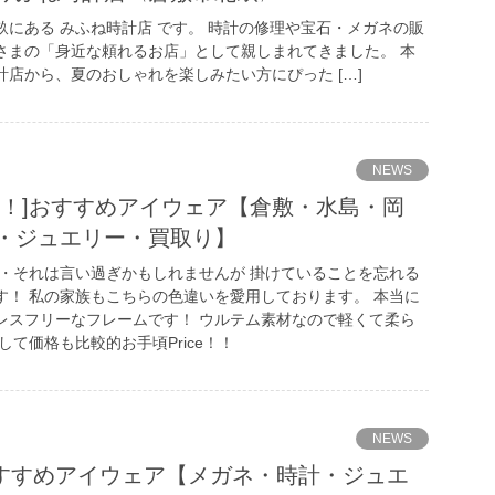
にある みふね時計店 です。 時計の修理や宝石・メガネの販
さまの「身近な頼れるお店」として親しまれてきました。 本
店から、夏のおしゃれを楽しみたい方にぴった […]
NEWS
う！]おすすめアイウェア【倉敷・水島・岡
・ジュエリー・買取り】
・・それは言い過ぎかもしれませんが 掛けていることを忘れる
す！ 私の家族もこちらの色違いを愛用しております。 本当に
レスフリーなフレームです！ ウルテム素材なので軽くて柔ら
して価格も比較的お手頃Price！！
NEWS
］おすすめアイウェア【メガネ・時計・ジュエ