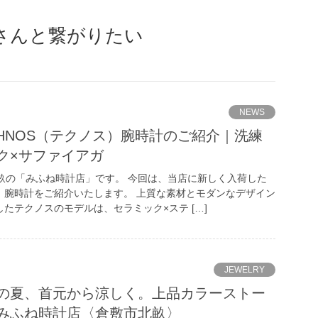
さんと繋がりたい
NEWS
CHNOS（テクノス）腕時計のご紹介｜洗練
ク×サファイアガ
畝の「みふね時計店」です。 今回は、当店に新しく入荷した
ス）腕時計をご紹介いたします。 上質な素材とモダンなデザイン
したテクノスのモデルは、セラミック×ステ […]
JEWELRY
の夏、首元から涼しく。上品カラーストー
みふね時計店〈倉敷市北畝〉