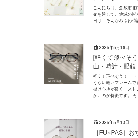
こんにちは、倉敷市北畝
売を通して、地域の皆
日は、そんなみふね時計
2025年5月16日
[軽くて飛べそ
山・時計・眼鏡
軽くて飛べそう！ ・
くらい軽いフレームで
掛け心地が良く、スト
かいのが特徴です。 そ
2025年5月13日
［FU×PAS