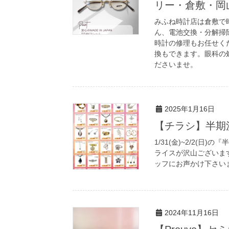
リー・倉敷・岡
みふね時計店は倉敷で
ん、電池交換・分解掃
時計の修理もお任せくだ
換もできます。眼科の
ださいませ。
2025年1月16日
【チラシ】半期
1/31(金)~2/2(
ライスが沢山ございま
ッフにお声かけ下さいませ
2024年11月16日