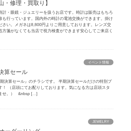
山・修理・買取り】
時計・眼鏡・ジュエリーを扱うお店です。時計は販売はもちろ
除も行っています。国内外の時計の電池交換ができます。掛け
さい。メガネは8,800円よりご用意しております。レンズ交
処方箋がなくても当店で視力検査ができます安心してご来店く
イベント情報
決算セール
日)の『半期決算セール』のチラシです。 半期決算セールだけの特別プ
す！ （店頭にてお配りしております。気になる方は店頭スタ
。） &nbsp […]
JEWELRY