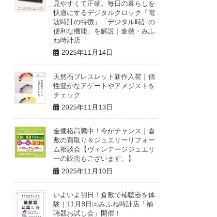
見やすくて正確。毎日の暮らしを
快適にするデジタルクロック「電
波時計の特徴」「デジタル時計の
便利な機能」を解説｜倉敷・みふ
ね時計店
2025年11月14日
天然石ブレスレット新作入荷｜個
性豊かなアゲートやアメジストを
チェック
2025年11月13日
金価格高騰中！今がチャンス｜倉
敷の買取り＆ジュエリーリフォー
ム相談会【ヴィンテージジュエリ
ーの販売もございます。】
2025年11月10日
いよいよ明日！倉敷で補聴器を体
験｜11月8日㈯みふね時計店「補
聴器お試し会」開催！